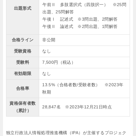
午前Ⅱ 多肢選択式（四肢択一） ※25問
出題形式
出題、25問解答
午後Ⅰ 記述式 ※3問出題、2問解答
午後Ⅱ 論述式 ※2問出題、1問解答
合格ライン
非公開
受験資格
なし
受験料
7,500円（税込）
有効期限
なし
13.5%（合格者数/受験者数） ※2023年
合格率
秋期
資格保有者数
28,847名 ※2023年12月21日時点
（累計）
独立行政法人情報処理推進機構（IPA）が主催するプロジェク